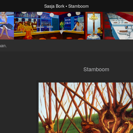
Sasja Bork
Stamboom
aan
.
Stamboom