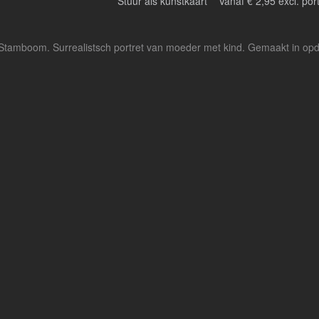
Stuur als kunstkaart
Vanaf € 2,95 excl. por
Stamboom. Surrealistsch portret van moeder met kind. Gemaakt in opdrac