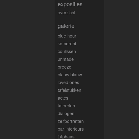
exposities
overzicht
galerie
blue hour
komorebi
coulissen
unmade
breeze
blauw blauw
loved ones
tafelstukken
actes
taferelen
dialogen
zelfportretten
bar interieurs
jutphaas