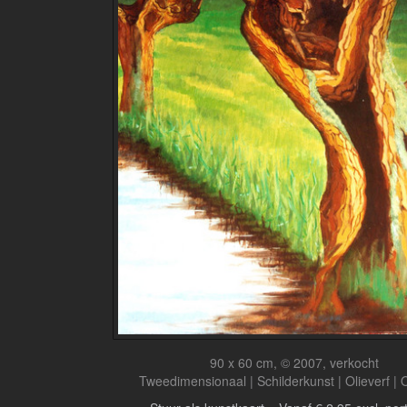
90 x 60 cm, © 2007, verkocht
Tweedimensionaal | Schilderkunst | Olieverf |