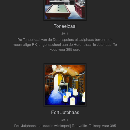
Toneelzaal
2011
De Toneelzaal van de Dorpsspelers uit Jutphaas bovenin de
voormalige RK jongensschool aan de Herenstraat te Jutphaas. Te
koop voor 395 euro
Fort Jutphaas
2011
Fort Jutphaas met daarin wijnkoperij Trouvaille. Te koop voor 395