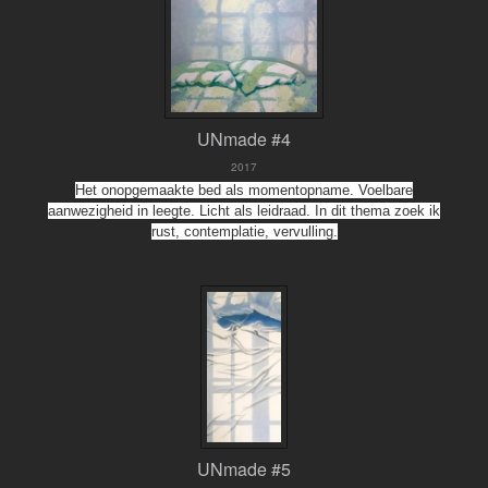
UNmade #4
2017
Het onopgemaakte bed als momentopname. Voelbare
aanwezigheid in leegte. Licht als leidraad. In dit thema zoek ik
rust, contemplatie, vervulling.
UNmade #5