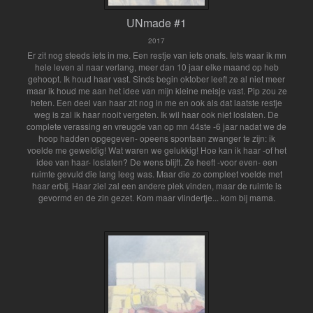
UNmade #1
2017
Er zit nog steeds iets in me. Een restje van iets onafs. Iets waar ik mn
hele leven al naar verlang, meer dan 10 jaar elke maand op heb
gehoopt. Ik houd haar vast. Sinds begin oktober leeft ze al niet meer
maar ik houd me aan het idee van mijn kleine meisje vast. Pip zou ze
heten. Een deel van haar zit nog in me en ook als dat laatste restje
weg is zal ik haar nooit vergeten. Ik wil haar ook niet loslaten. De
complete verassing en vreugde van op mn 44ste -6 jaar nadat we de
hoop hadden opgegeven- opeens spontaan zwanger te zijn: ik
voelde me geweldig! Wat waren we gelukkig! Hoe kan ik haar -of het
idee van haar- loslaten? De wens blijft. Ze heeft -voor even- een
ruimte gevuld die lang leeg was. Maar die zo compleet voelde met
haar erbij. Haar ziel zal een andere plek vinden, maar de ruimte is
gevormd en de zin gezet. Kom maar vlindertje... kom bij mama.