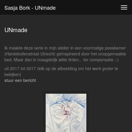
Sasja Bork - UNmade
Tog
navi
UNmade
Ik maakte deze serie in mijn atelier in een voormalige peeskamer
(Hardebollenstraat Utrecht) geïnspireerd door het onopgemaakte
bed. Maar dan in maagdelijk witte tinten... ter compensatie ;-)
uit 2017 tot 2017
(klik op de afbeelding om het werk groter te
bekijken)
stuur een bericht