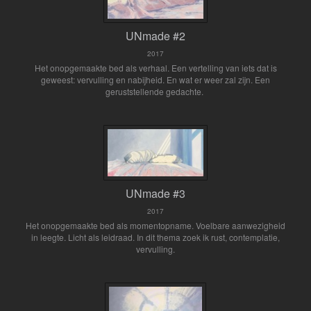
UNmade #2
2017
Het onopgemaakte bed als verhaal. Een vertelling van iets dat is
geweest: vervulling en nabijheid. En wat er weer zal zijn. Een
geruststellende gedachte.
UNmade #3
2017
Het onopgemaakte bed als momentopname. Voelbare aanwezigheid
in leegte. Licht als leidraad. In dit thema zoek ik rust, contemplatie,
vervulling.