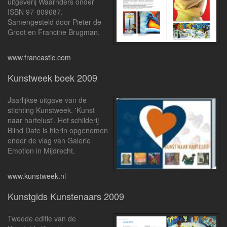
uitgeverij Waarnders onder
ISBN 97-809687.
Samengesteld door Pieter de
Groot en Francine Brugman.
www.francastic.com
Kunstweek boek 2009
Jaarlijkse uitgave van de
stichting Kunstweek. 'Kunst
naar hartelust'. Het schilderij
Blind Date is hierin opgenomen
onder de vlag van Galerie
Emotion in Mijdrecht.
www.kunstweek.nl
Kunstgids Kunstenaars 2009
Tweede editie van de