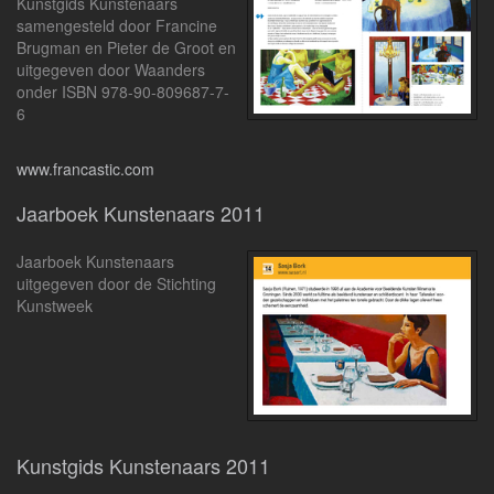
Kunstgids Kunstenaars
samengesteld door Francine
Brugman en Pieter de Groot en
uitgegeven door Waanders
onder ISBN 978-90-809687-7-
6
www.francastic.com
Jaarboek Kunstenaars 2011
Jaarboek Kunstenaars
uitgegeven door de Stichting
Kunstweek
Kunstgids Kunstenaars 2011