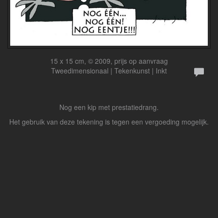
15 x 15 cm, © 2009, prijs op aanvraag
Tweedimensionaal | Tekenkunst | Inkt
Nog een kip met prestatiedrang.
Het gebruik van deze tekening is tegen een vergoeding mogelijk.