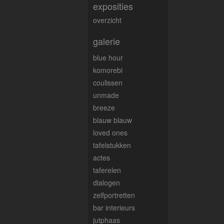
exposities
overzicht
galerie
blue hour
komorebi
coulissen
unmade
breeze
blauw blauw
loved ones
tafelstukken
actes
taferelen
dialogen
zelfportretten
bar interieurs
jutphaas