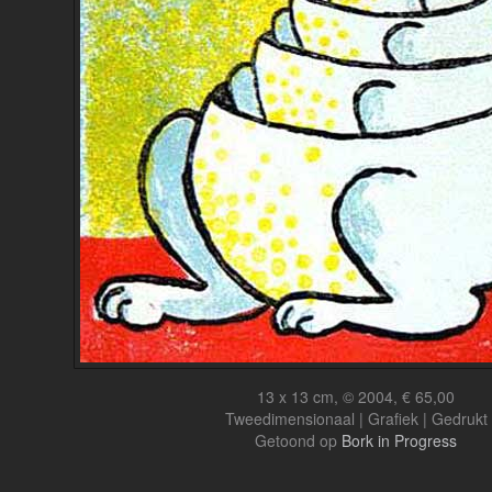
13 x 13 cm, © 2004, € 65,00
Tweedimensionaal | Grafiek | Gedrukt
Getoond op
Bork in Progress