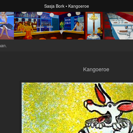
Sasja Bork
Kangoeroe
aan
.
Kangoeroe